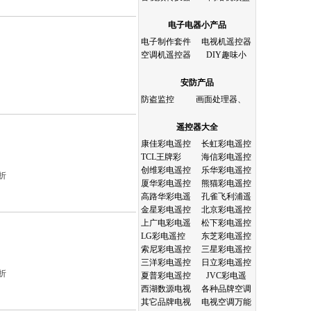
电子电器小产品
电子制作套件
电视机遥控器
空调机遥控器
DIY趣味小
安防产品
防盗监控
画面处理器、
遥控器大全
康佳彩电遥控
长虹彩电遥控
TCL王牌彩
海信彩电遥控
创维彩电遥控
乐华彩电遥控
折
厦华彩电遥控
熊猫彩电遥控
高路华彩电遥
孔雀飞利浦遥
金星彩电遥控
北京彩电遥控
上广电彩电遥
松下彩电遥控
LG彩电遥控
东芝彩电遥控
索尼彩电遥控
三星彩电遥控
三洋彩电遥控
日立彩电遥控
折
夏普彩电遥控
JVC彩电遥
西湖数源电视
各种品牌空调
其它品牌电视
电视空调万能