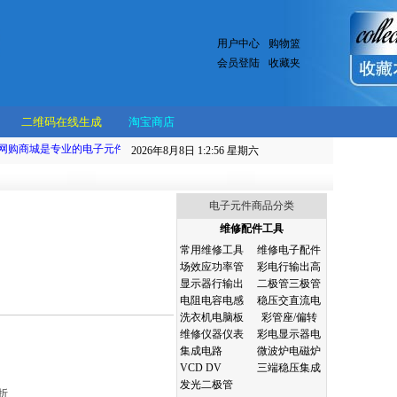
用户中心
购物篮
会员登陆
收藏夹
二维码在线生成
淘宝商店
购商城是专业的电子元件批发、零售、网购服务的网站，本商城主要在线销售小家电产
2026年8月8日 1:2:56
星期六
电子元件商品分类
维修配件工具
常用维修工具
维修电子配件
场效应功率管
彩电行输出高
显示器行输出
二极管三极管
电阻电容电感
稳压交直流电
洗衣机电脑板
彩管座/偏转
维修仪器仪表
彩电显示器电
集成电路
微波炉电磁炉
VCD DV
三端稳压集成
发光二极管
折