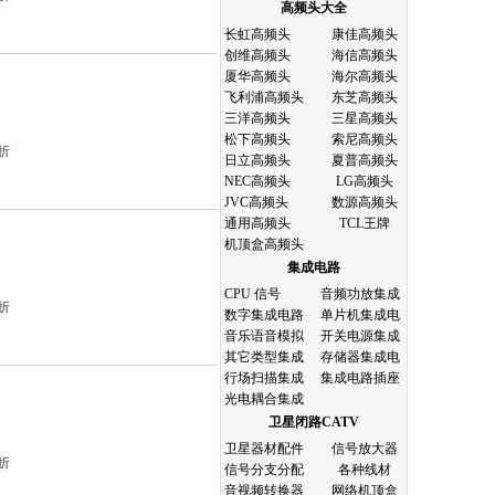
高频头大全
长虹高频头
康佳高频头
创维高频头
海信高频头
厦华高频头
海尔高频头
飞利浦高频头
东芝高频头
三洋高频头
三星高频头
松下高频头
索尼高频头
折
日立高频头
夏普高频头
NEC高频头
LG高频头
JVC高频头
数源高频头
通用高频头
TCL王牌
机顶盒高频头
集成电路
CPU 信号
音频功放集成
折
数字集成电路
单片机集成电
音乐语音模拟
开关电源集成
其它类型集成
存储器集成电
行场扫描集成
集成电路插座
光电耦合集成
卫星闭路CATV
卫星器材配件
信号放大器
折
信号分支分配
各种线材
音视频转换器
网络机顶盒