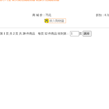
商 城 价：
75
元
折扣：8.3
第
1
页 共
2
页 共
20
件商品 每页
12
件商品 转到第：
页