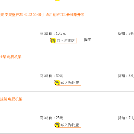
架 支架壁挂23-42 52 55 60寸 通用创维TCL长虹酷开等
商 城 价：
10.5
元
折扣：3折
淘宝
视挂架 电视机架
商 城 价：
30
元
折扣：8.6
电视挂架 电视机架
商 城 价：
25
元
折扣：7.1