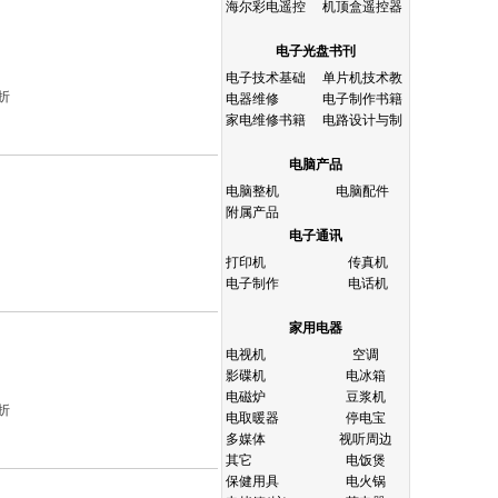
海尔彩电遥控
机顶盒遥控器
电子光盘书刊
电子技术基础
单片机技术教
折
电器维修
电子制作书籍
家电维修书籍
电路设计与制
电脑产品
电脑整机
电脑配件
附属产品
电子通讯
打印机
传真机
电子制作
电话机
家用电器
电视机
空调
影碟机
电冰箱
电磁炉
豆浆机
折
电取暖器
停电宝
多媒体
视听周边
其它
电饭煲
保健用具
电火锅