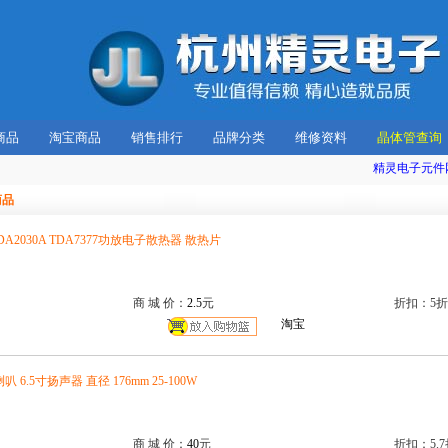
商品
淘宝商品
销售排行
品牌分类
维修资料
晶体管查询
精灵电子元件网
商品
5 TDA2030A TDA7377功放电子散热器 散热片
商 城 价：
2.5
元
折扣：5折
淘宝
 6.5寸扬声器 直径 176mm 25-100W
商 城 价：
40
元
折扣：5.7