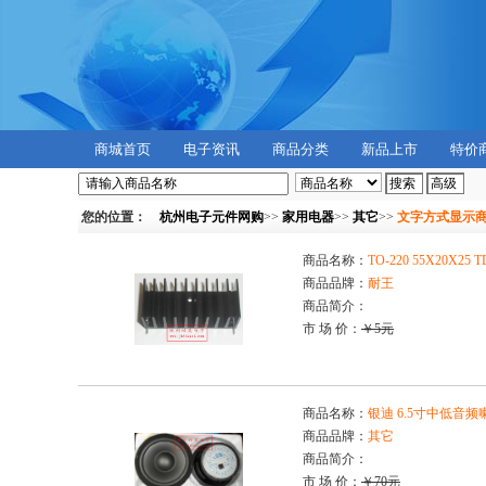
商城首页
电子资讯
商品分类
新品上市
特价
您的位置：
杭州电子元件网购
>>
家用电器
>>
其它
>>
文字方式显示
商品名称：
TO-220 55X20X2
商品品牌：
耐王
商品简介：
市 场 价：
￥5元
商品名称：
银迪 6.5寸中低音频喇叭
商品品牌：
其它
商品简介：
市 场 价：
￥70元