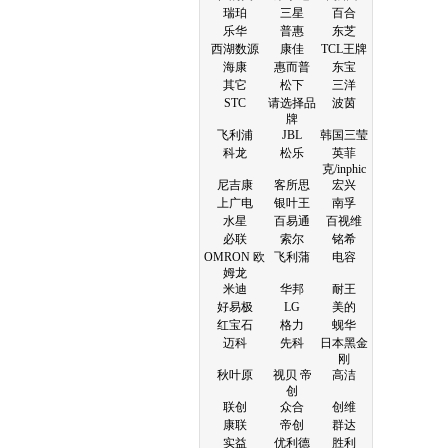
瑞珀
三星
百合
乐华
普惠
东芝
西湖数源
康佳
TCL王牌
海康
惠而普
东宝
其它
松下
三洋
STC
请选择品
波茵
牌
飞利浦
JBL
韩国三莹
科龙
松乐
英菲
克/inphic
尼吉康
客所思
宏兴
上广电
银叶王
南孚
水星
百易通
百视维
必联
索尔
铭希
OMRON 欧
飞利蒲
电容
姆龙
米迪
华邦
耐王
好易极
LG
美的
红宝石
格力
蚬华
迈科
先科
日本黑金
刚
秋叶原
视贝 帝
高洁
创
联创
众合
创维
康联
帝创
群达
实益
优利德
胜利