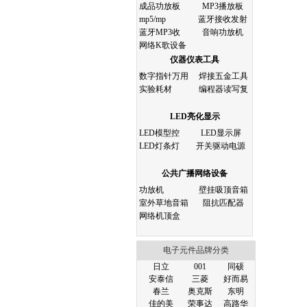
成品功放板
MP3播放板
mp5/mp
蓝牙接收发射
蓝牙MP3收
音响功放机
网络K歌设备
仪器仪表工具
数字指针万用
焊接五金工具
实验耗材
编程器读写复
LED亮化显示
LED模型控
LED显示屏
LED灯条灯
开关驱动电源
公共广播网络设备
功放机
壁挂吸顶音箱
室外草地音箱
阻抗匹配器
网络机顶盒
电子元件品牌分类
日立
001
同硕
安泰信
三菱
好而易
春兰
奥克斯
东明
佳的美
荣事达
高路华